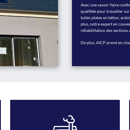
Avec une savoir-faire confi
qualifiée pour travailler sur
tuiles plates en béton, ardo
plus, notre expert en couvert
réhabilitation des sections 
De plus, AICP prend en char
Ramonage cheminée
L’entreprise assure le ramonage et l’entretien de votre