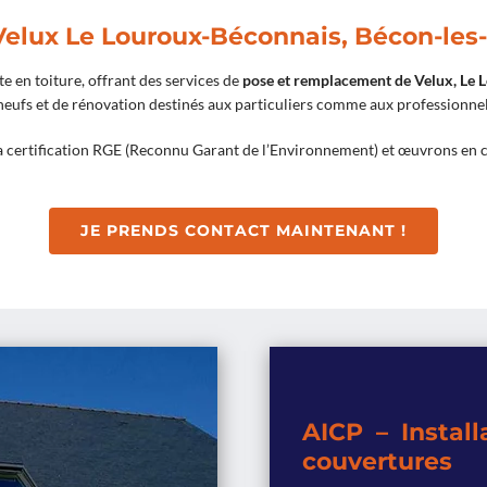
elux Le Louroux-Béconnais, Bécon-les-G
te en toiture, offrant des services de
pose et remplacement de Velux, Le 
 neufs et de rénovation destinés aux particuliers comme aux professionnel
 certification RGE (Reconnu Garant de l’Environnement) et œuvrons en c
JE PRENDS CONTACT MAINTENANT !
AICP – Install
couvertures