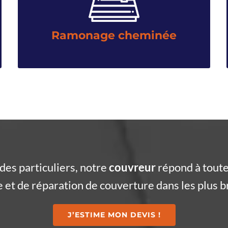
cheminée, poêle ou insert. Notre objectif ? Enlever les
dépôts de suie et de cendre empêchant le bon
fonctionnement de votre appareil de chauffage.
Ramonage cheminée
des particuliers, notre
couvreur
répond à toute
et de réparation de couverture dans les plus br
J’ESTIME MON DEVIS !