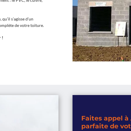
ent : le PVC, le cuivre,
qu’il s’agisse d’un
mplète de votre toiture.
 !
Faites appel à
parfaite de vot