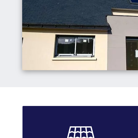
Démoussage toiture
Afin de garantir une durée de vie plus longue à votre
toiture, AICP s’engage à retirer les mousses, les feuilles