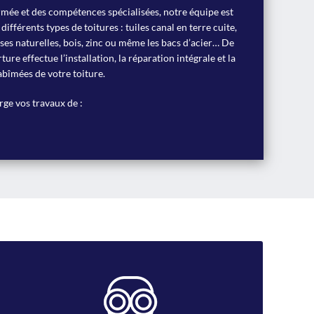
rmée et des compétences spécialisées, notre équipe est
 différents types de toitures : tuiles canal en terre cuite,
ises naturelles, bois, zinc ou même les bacs d’acier… De
ure effectue l’installation, la réparation intégrale et la
abîmées de votre toiture.
ge vos travaux de :
Désamiantage
Nous intervenons également dans les travaux de
désamiantage tout en respectant les normes de