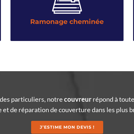
cheminée, poêle ou insert. Notre objectif ? Enlever les
dépôts de suie et de cendre empêchant le bon
fonctionnement de votre appareil de chauffage.
Ramonage cheminée
des particuliers, notre
couvreur
répond à toute
et de réparation de couverture dans les plus br
J’ESTIME MON DEVIS !