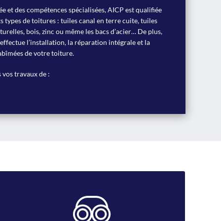
e et des compétences spécialisées, AICP est qualifiée
s types de toitures : tuiles canal en terre cuite, tuiles
turelles, bois, zinc ou même les bacs d’acier… De plus,
fectue l’installation, la réparation intégrale et la
abîmées de votre toiture.
 vos travaux de :
Désamiantage
Nous intervenons également dans les travaux de
désamiantage tout en respectant les normes de