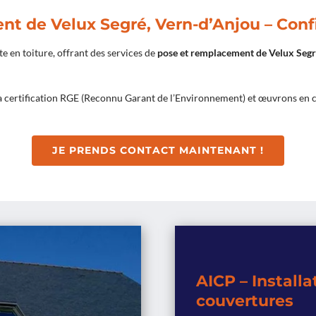
t de Velux Segré, Vern-d’Anjou – Conf
te en toiture, offrant des services de
pose et remplacement de Velux Segr
 certification RGE (Reconnu Garant de l’Environnement) et œuvrons en c
JE PRENDS CONTACT MAINTENANT !
AICP – Installa
couvertures